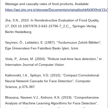
Wastage and casualty rates of food products, Available:
https://api.izto.org.tr/storage/Documents/original/pzhkKkWXfmkY2x
Jha, S.N., 2010. In Nondestructive Evaluation of Food Quality,
17, DOI 10.1007/978-3-642-15796-7_2,C_, Springer-Verlag
Berlin Heidelberg.
Seçmen, Ö., Leblebici, E. (1987). “Yurdumuzun Zehirli Bitkileri”,
Ege Üniversitesi Fen Fakültesi Baskı İşleri, İzmir.
Viola, P., Jones, M. (2004). "Robust real-time face detection," in
Internation Journal of Computer Vision.
Kalinovskii, I.A., Spitsyn, V.G. (2015). “Compact Convolutional
Neural Network Cascade for Face Detection”, Computer
Science, p:375-387.
Bhavana, Naveen V.J., Kishore, K.K. (2019). “Comprehensive
Analysis of Machine Learning Algorithms for Face Detection”,