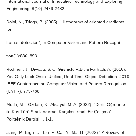
International Journal of Innovative Technology and Exploring
Engineering, 8(10):2479-2482.
Dalal, N., Triggs, B. (2005). “Histograms of oriented gradients
for
human detection”, In Computer Vision and Pattern Recogni-
tion(1):886–893.
Redmon, J., Divvala, S.K., Girshick, R.B., & Farhadi, A. (2016).
You Only Look Once: Unified, Real-Time Object Detection. 2016
IEEE Conference on Computer Vision and Pattern Recognition
(CVPR), 779-788.
Mutlu, M. , Özdem, K., Akcayol, M. A. (2022). “Derin Öğrenme
ile Kuş Türü Sınıflandırma: Karşılaştırmalı Bir Çalışma” .
Politeknik Dergisi , , 1-1.
Jiang, P., Ergu, D., Liu, F., Cai, Y., Ma, B. (2022).” A Review of