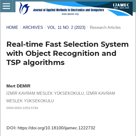
HOME
/
ARCHIVES
/
VOL. 11 NO. 2 (2023)
/
Research Articles
Real-time Fast Selection System
with Object Recognition and
TSP algorithms
Mert DEMIR
İZMİR KAVRAM MESLEK YÜKSEKOKULU, İZMİR KAVRAM
MESLEK YÜKSEKOKULU
0000-0002-1053-5784
DOI:
https://doi.org/10.18100/ijamec.1222732