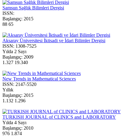
Samsun Sağlık Bilimleri Dergisi
ISSN:
Başlangıç:
2015
88
65
Aksaray Üniversitesi İktisadi ve İdari Bilimler Dergisi
ISSN:
1308-7525
Yılda 2 Sayı
Başlangıç:
2009
1.327
19.340
New Trends in Mathematical Sciences
ISSN:
2147-5520
Yıllık
Başlangıç:
2015
1.132
1.296
TURKISH JOURNAL of CLINICS and LABORATORY
Yılda 4 Sayı
Başlangıç:
2010
976
1.874