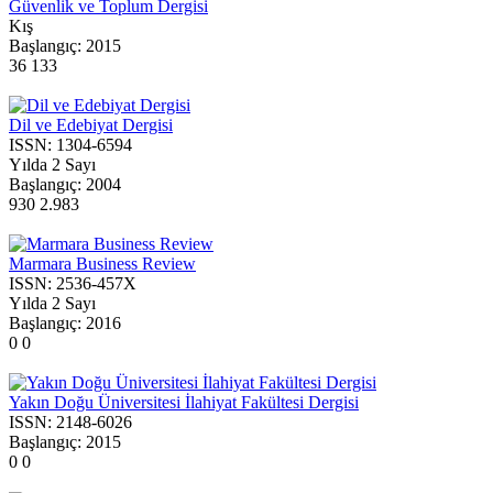
Güvenlik ve Toplum Dergisi
Kış
Başlangıç:
2015
36
133
Dil ve Edebiyat Dergisi
ISSN:
1304-6594
Yılda 2 Sayı
Başlangıç:
2004
930
2.983
Marmara Business Review
ISSN:
2536-457X
Yılda 2 Sayı
Başlangıç:
2016
0
0
Yakın Doğu Üniversitesi İlahiyat Fakültesi Dergisi
ISSN:
2148-6026
Başlangıç:
2015
0
0