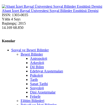
Abant İzzet Baysal Üniversitesi Sosyal Bilimler Enstitüsü Dergisi
ISSN:
1303-0035
Yılda 4 Sayı
Başlangıç:
2015
14.169
68.850
Konular
Sosyal ve Beşeri Bilimler
Beşeri Bilimler
Antropoloji
Arkeoloji
Dil Bilim
Edebiyat Araştırmaları
Psikoloji
Tarih
Sanat Tarihi
Sosyoloji
Dini Araştırmalar
Felsefe
Eğitim Bilimleri
İktisadi ve İdari Bilimler