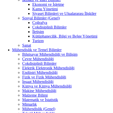
Ekonomi ve İşletme
Kamu Yönetimi
Siyaset Bilimleri ve Ulualararası İlişkiler
Sosyal Bilimler (Genel)
Coğrafya
Çokdisiplinli Bilimler
İletişim
Kütüphanecilik, Bilgi ve Belge Yönetimi
Turizm
Sanat
Mühendislik ve Temel Bilimler
Bilgisayar Mühendisliği ve Bilişim
Çevre Mühendisliği
Çokdisiplinli Bilimler
Elektrik Elektronik Mühendisliği
Endüstri Mühendisliği
Fizik ve Fizik Mühendisliği
İnşaat Mühendisliği
Kimya ve Kimya Mühendisliği
Makine Mühendisliği
Malzeme Bilimi
Matematik ve İstatistik
Mimarlık
Mühendislik (Genel)