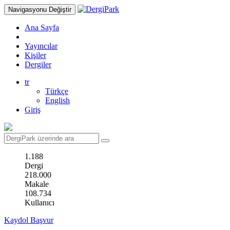
Navigasyonu Değiştir
Ana Sayfa
Yayıncılar
Kişiler
Dergiler
tr
Türkçe
English
Giriş
1.188
Dergi
218.000
Makale
108.734
Kullanıcı
Kaydol
Başvur