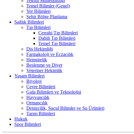
Tekstil Mühendisliği
Temel Bilimler (Genel)
Yer Bilimleri
Şehir Bölge Planlama
Sağlık Bilimleri
Tıp Bilimleri
Cerrahi Tıp Bilimleri
Dahili Tıp Bilimleri
Temel Tıp Bilimleri
Diş Hekimliği
Farmakoloji ve Eczacılık
Hemşirelik
Beslenme ve Diyet
Veteriner Hekimlik
Yaşam Bilimleri
Biyoloji
Çevre Bilimleri
Gıda Bilimleri ve Teknolojisi
Hayvancılık
Ormancılık
Denizcilik, Sucul Bilimler ve Su Ürünleri
Tarım Bilimleri
Hukuk
Spor Bilimleri